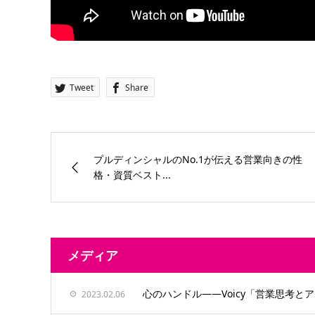
Tweet
Share
プルディンシャルのNo.1が伝える営業向きの性
格・資質ベスト...
メディア
心のハンドル——Voicy「営業思考
2023.02.06