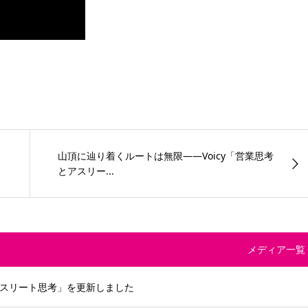
山頂に辿り着くルートは無限——Voicy「営業思考
とアスリー...
メディア一覧
とアスリート思考」を更新しました