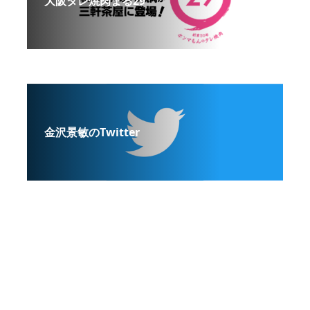
大阪タレ焼肉まる29
金沢景敏のTwitter