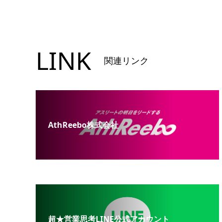
LINK
関連リンク
AthReebo株式会社
超★営業思考LINE公式アカウント