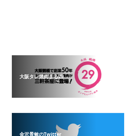
大阪タレ焼肉まる29
金沢景敏のTwitter